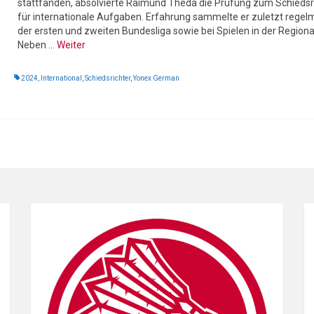
stattfanden, absolvierte Raimund Theda die Prüfung zum Schiedsr
für internationale Aufgaben. Erfahrung sammelte er zuletzt regel
der ersten und zweiten Bundesliga sowie bei Spielen in der Regional
Neben …
Weiter
2024
,
International
,
Schiedsrichter
,
Yonex German