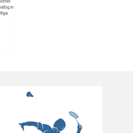
ichter
mäßig in
liga.