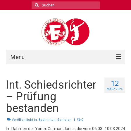
Suchen
nach:
Menü
Spielbetrieb
Int. Schiedsrichter
12
Abteilungsleitung
MÄRZ 2024
– Prüfung
Kontakt
bestanden
Veröffentlicht in:
Badminton
,
Senioren
|
0
Im Rahmen der Yonex German Junior, die vom 06.03.-10.03.2024