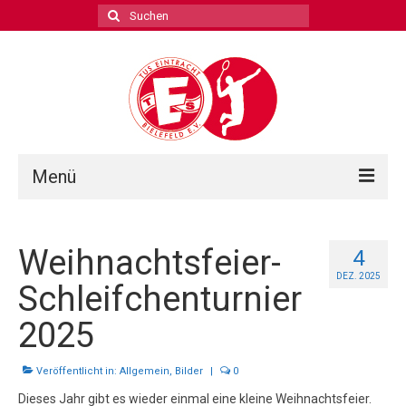
Suchen
nach:
Menü
Spielbetrieb
Weihnachtsfeier-
4
Abteilungsleitung
DEZ. 2025
Schleifchenturnier
Kontakt
2025
Veröffentlicht in:
Allgemein
,
Bilder
|
0
Dieses Jahr gibt es wieder einmal eine kleine Weihnachtsfeier.